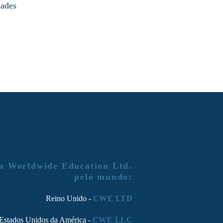
dades
a Worldwide Education Ltd.
pelo mundo:
Reino Unido -
CWE LTD
Estados Unidos da América -
CWE LLC