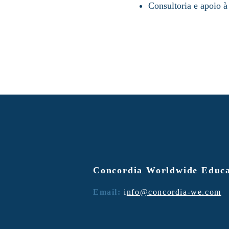
Consultoria e apoio 
Concordia Worldwide Educa
Email:
i
nfo@concordia-we.com